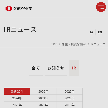
IRニュース
JA
EN
企業情報
TOP
株主・投資家情報
IRニュース
製品情報
全て
お知らせ
IR
研究開発
サステナビリティ
最新20件
2026年
2025年
2024年
2023年
2022年
IR情報
2021年
2020年
2019年